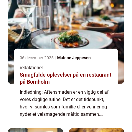
06 december 2025
Malene Jeppesen
redaktionel
Smagfulde oplevelser på en restaurant
på Bornholm
Indledning: Aftensmaden er en vigtig del af
vores daglige rutine. Det er det tidspunkt,
hvor vi samles som familie eller venner og
nyder et velsmagende måltid sammen.
Desværre kan det nogle gange være en
udfordring at finde på nye og spændende