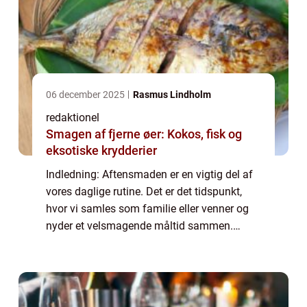
06 december 2025
Rasmus Lindholm
redaktionel
Smagen af fjerne øer: Kokos, fisk og
eksotiske krydderier
Indledning: Aftensmaden er en vigtig del af
vores daglige rutine. Det er det tidspunkt,
hvor vi samles som familie eller venner og
nyder et velsmagende måltid sammen.
Desværre kan det nogle gange være en
udfordring at finde på nye og spændende
retter...