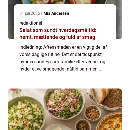
31 juli 2026
Mia Andersen
redaktionel
Salat som sundt hverdagsmåltid:
nemt, mættende og fuld af smag
Indledning: Aftensmaden er en vigtig del af
vores daglige rutine. Det er det tidspunkt,
hvor vi samles som familie eller venner og
nyder et velsmagende måltid sammen.
Desværre kan det nogle gange være en
udfordring at finde på nye og spændende
retter...