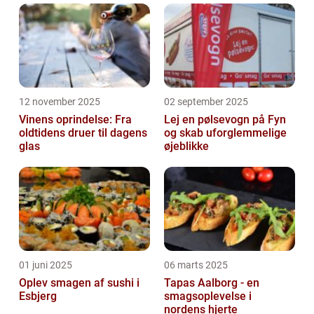
12 november 2025
02 september 2025
Vinens oprindelse: Fra
Lej en pølsevogn på Fyn
oldtidens druer til dagens
og skab uforglemmelige
glas
øjeblikke
01 juni 2025
06 marts 2025
Oplev smagen af sushi i
Tapas Aalborg - en
Esbjerg
smagsoplevelse i
nordens hjerte