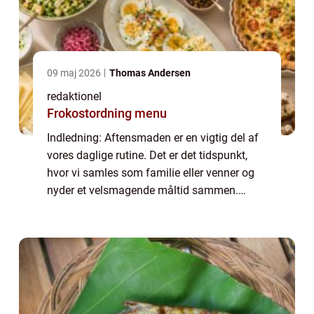
09 maj 2026
Thomas Andersen
redaktionel
Frokostordning menu
Indledning: Aftensmaden er en vigtig del af
vores daglige rutine. Det er det tidspunkt,
hvor vi samles som familie eller venner og
nyder et velsmagende måltid sammen.
Desværre kan det nogle gange være en
udfordring at finde på nye og spændende
retter...