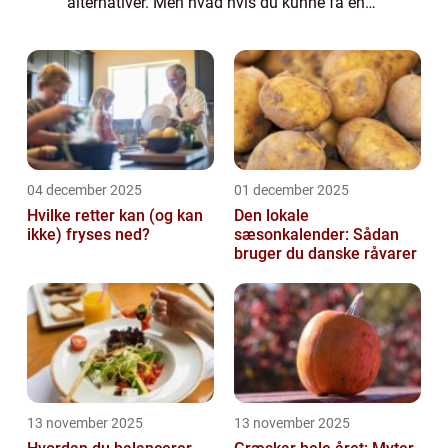
alternativer. Men hvad hvis du kunne få en
frokost, der ikke kun var nærende og lækker,
men også understøttede en bæredygtig til...
04 december 2025
01 december 2025
Hvilke retter kan (og kan
Den lokale
ikke) fryses ned?
sæsonkalender: Sådan
bruger du danske råvarer
13 november 2025
13 november 2025