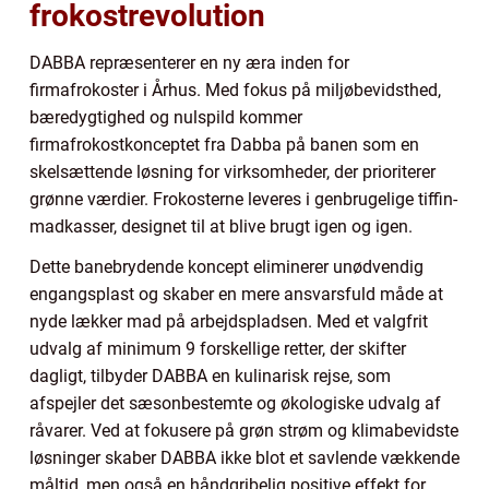
frokostrevolution
DABBA repræsenterer en ny æra inden for
firmafrokoster i Århus. Med fokus på miljøbevidsthed,
bæredygtighed og nulspild kommer
firmafrokostkonceptet fra Dabba på banen som en
skelsættende løsning for virksomheder, der prioriterer
grønne værdier. Frokosterne leveres i genbrugelige tiffin-
madkasser, designet til at blive brugt igen og igen.
Dette banebrydende koncept eliminerer unødvendig
engangsplast og skaber en mere ansvarsfuld måde at
nyde lækker mad på arbejdspladsen. Med et valgfrit
udvalg af minimum 9 forskellige retter, der skifter
dagligt, tilbyder DABBA en kulinarisk rejse, som
afspejler det sæsonbestemte og økologiske udvalg af
råvarer. Ved at fokusere på grøn strøm og klimabevidste
løsninger skaber DABBA ikke blot et savlende vækkende
måltid, men også en håndgribelig positive effekt for