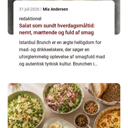
31 juli 2026
Mia Andersen
redaktionel
Salat som sundt hverdagsmåltid:
nemt, mættende og fuld af smag
Istanbul Brunch er en ægte helligdom for
mad- og drikkeelskere, der søger en
uforglemmelig oplevelse af smagfuld mad
og autentisk tyrkisk kultur. Brunchen i
Istanbul er meget mere end bare et måltid;
det er en social begivenhed, der gør det
muligt fo...