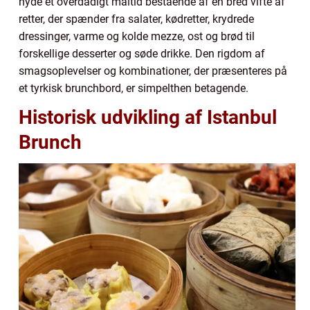
nyde et overdådigt måltid bestående af en bred vifte af
retter, der spænder fra salater, kødretter, krydrede
dressinger, varme og kolde mezze, ost og brød til
forskellige desserter og søde drikke. Den rigdom af
smagsoplevelser og kombinationer, der præsenteres på
et tyrkisk brunchbord, er simpelthen betagende.
Historisk udvikling af Istanbul
Brunch