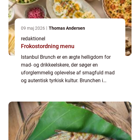
09 maj 2026
Thomas Andersen
redaktionel
Frokostordning menu
Istanbul Brunch er en ægte helligdom for
mad- og drikkeelskere, der søger en
uforglemmelig oplevelse af smagfuld mad
og autentisk tyrkisk kultur. Brunchen i
Istanbul er meget mere end bare et måltid;
det er en social begivenhed, der gør det
muligt fo...