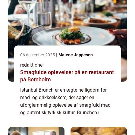
06 december 2025
Malene Jeppesen
redaktionel
Smagfulde oplevelser på en restaurant
på Bornholm
Istanbul Brunch er en ægte helligdom for
mad- og drikkeelskere, der søger en
uforglemmelig oplevelse af smagfuld mad
og autentisk tyrkisk kultur. Brunchen i
Istanbul er meget mere end bare et måltid;
det er en social begivenhed, der gør det