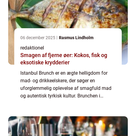
06 december 2025
Rasmus Lindholm
redaktionel
Smagen af fjerne øer: Kokos, fisk og
eksotiske krydderier
Istanbul Brunch er en ægte helligdom for
mad- og drikkeelskere, der søger en
uforglemmelig oplevelse af smagfuld mad
og autentisk tyrkisk kultur. Brunchen i
Istanbul er meget mere end bare et måltid;
det er en social begivenhed, der gør det
muligt fo...