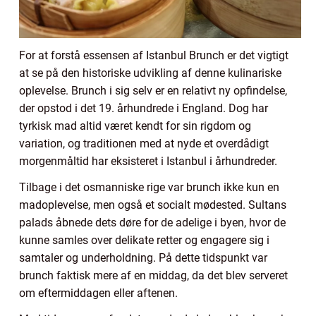
For at forstå essensen af Istanbul Brunch er det vigtigt
at se på den historiske udvikling af denne kulinariske
oplevelse. Brunch i sig selv er en relativt ny opfindelse,
der opstod i det 19. århundrede i England. Dog har
tyrkisk mad altid været kendt for sin rigdom og
variation, og traditionen med at nyde et overdådigt
morgenmåltid har eksisteret i Istanbul i århundreder.
Tilbage i det osmanniske rige var brunch ikke kun en
madoplevelse, men også et socialt mødested. Sultans
palads åbnede dets døre for de adelige i byen, hvor de
kunne samles over delikate retter og engagere sig i
samtaler og underholdning. På dette tidspunkt var
brunch faktisk mere af en middag, da det blev serveret
om eftermiddagen eller aftenen.