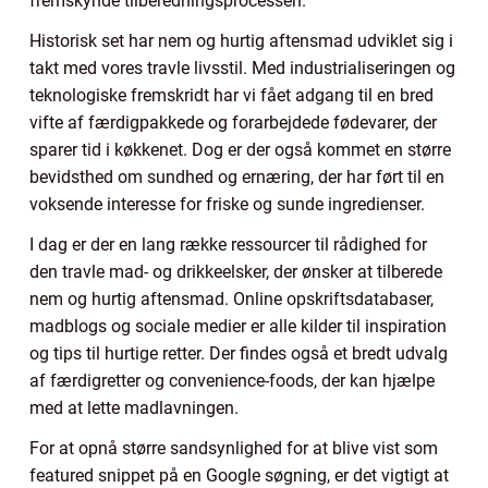
fremskynde tilberedningsprocessen.
Historisk set har nem og hurtig aftensmad udviklet sig i
takt med vores travle livsstil. Med industrialiseringen og
teknologiske fremskridt har vi fået adgang til en bred
vifte af færdigpakkede og forarbejdede fødevarer, der
sparer tid i køkkenet. Dog er der også kommet en større
bevidsthed om sundhed og ernæring, der har ført til en
voksende interesse for friske og sunde ingredienser.
I dag er der en lang række ressourcer til rådighed for
den travle mad- og drikkeelsker, der ønsker at tilberede
nem og hurtig aftensmad. Online opskriftsdatabaser,
madblogs og sociale medier er alle kilder til inspiration
og tips til hurtige retter. Der findes også et bredt udvalg
af færdigretter og convenience-foods, der kan hjælpe
med at lette madlavningen.
For at opnå større sandsynlighed for at blive vist som
featured snippet på en Google søgning, er det vigtigt at