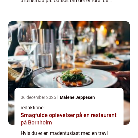
aftensmad på. Uanset om det er fordi du
hellere vil bruge tid på at slappe af efter en
lang dag på arbejde eller bare ønsker at
brug...
06 december 2025
Malene Jeppesen
redaktionel
Smagfulde oplevelser på en restaurant
på Bornholm
Hvis du er en madentusiast med en travl