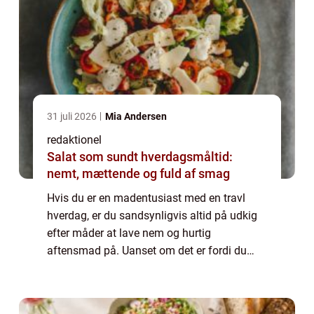
31 juli 2026
Mia Andersen
redaktionel
Salat som sundt hverdagsmåltid:
nemt, mættende og fuld af smag
Hvis du er en madentusiast med en travl
hverdag, er du sandsynligvis altid på udkig
efter måder at lave nem og hurtig
aftensmad på. Uanset om det er fordi du
hellere vil bruge tid på at slappe af efter en
lang dag på arbejde eller bare ønsker at
brug...