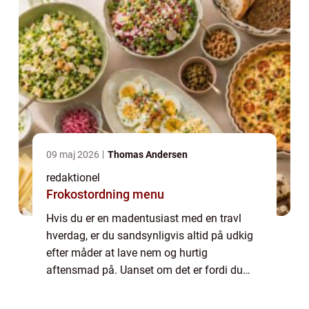
09 maj 2026
Thomas Andersen
redaktionel
Frokostordning menu
Hvis du er en madentusiast med en travl
hverdag, er du sandsynligvis altid på udkig
efter måder at lave nem og hurtig
aftensmad på. Uanset om det er fordi du
hellere vil bruge tid på at slappe af efter en
lang dag på arbejde eller bare ønsker at