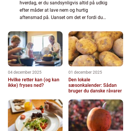
hverdag, er du sandsynligvis altid på udkig
efter måder at lave nem og hurtig
aftensmad på. Uanset om det er fordi du
hellere vil bruge tid på at slappe af efter en
lang dag på arbejde eller bare ønsker at
brug...
04 december 2025
01 december 2025
Hvilke retter kan (og kan
Den lokale
ikke) fryses ned?
sæsonkalender: Sådan
bruger du danske råvarer