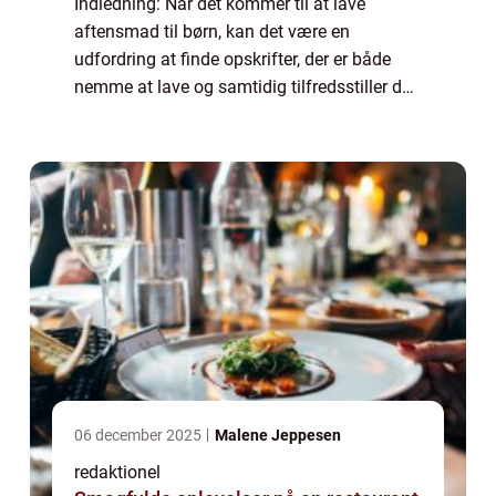
Indledning: Når det kommer til at lave
aftensmad til børn, kan det være en
udfordring at finde opskrifter, der er både
nemme at lave og samtidig tilfredsstiller de
næringsmæssige behov hos børn i alle
aldre. Men med de rette opskrifter og
hjælpemidle...
06 december 2025
Malene Jeppesen
redaktionel