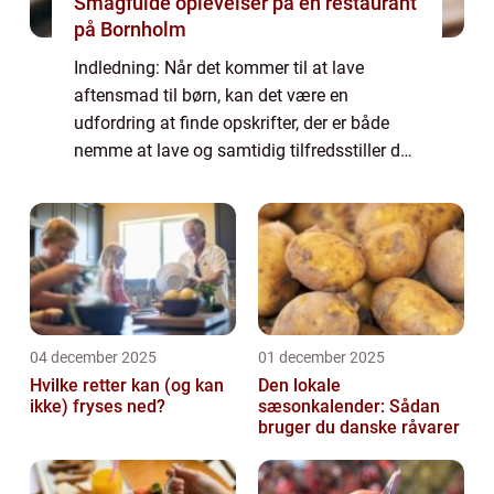
Smagfulde oplevelser på en restaurant
på Bornholm
Indledning: Når det kommer til at lave
aftensmad til børn, kan det være en
udfordring at finde opskrifter, der er både
nemme at lave og samtidig tilfredsstiller de
næringsmæssige behov hos børn i alle
aldre. Men med de rette opskrifter og
hjælpemidle...
04 december 2025
01 december 2025
Hvilke retter kan (og kan
Den lokale
ikke) fryses ned?
sæsonkalender: Sådan
bruger du danske råvarer