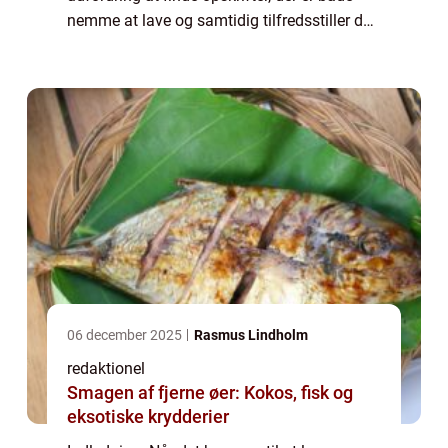
nemme at lave og samtidig tilfredsstiller de
næringsmæssige behov hos børn i alle
aldre. Men med de rette opskrifter og
hjælpemidle...
06 december 2025
Rasmus Lindholm
redaktionel
Smagen af fjerne øer: Kokos, fisk og
eksotiske krydderier