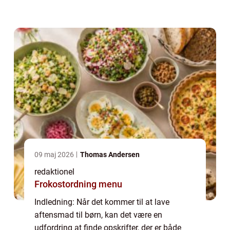
næringsmæssige behov hos børn i alle
aldre. Men med de rette opskrifter og
hjælpemidle...
09 maj 2026
Thomas Andersen
redaktionel
Frokostordning menu
Indledning: Når det kommer til at lave
aftensmad til børn, kan det være en
udfordring at finde opskrifter, der er både