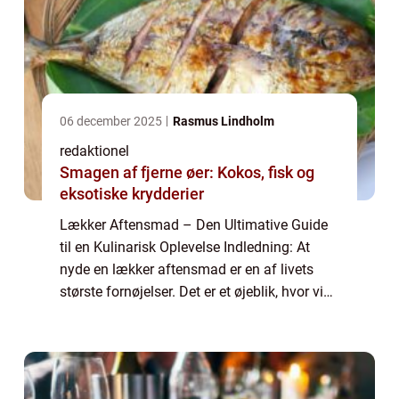
06 december 2025
Rasmus Lindholm
redaktionel
Smagen af fjerne øer: Kokos, fisk og
eksotiske krydderier
Lækker Aftensmad – Den Ultimative Guide
til en Kulinarisk Oplevelse Indledning: At
nyde en lækker aftensmad er en af livets
største fornøjelser. Det er et øjeblik, hvor vi
kan lade hverdagens stress og jag være
udenfor døren og fokusere på at n...