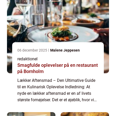
06 december 2025
Malene Jeppesen
redaktionel
Smagfulde oplevelser på en restaurant
på Bornholm
Lækker Aftensmad – Den Ultimative Guide
til en Kulinarisk Oplevelse Indledning: At
nyde en lækker aftensmad er en af livets
største fornøjelser. Det er et øjeblik, hvor vi
kan lade hverdagens stress og jag være
udenfor døren og fokusere på at n...