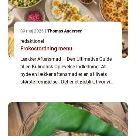
09 maj 2026
Thomas Andersen
redaktionel
Frokostordning menu
Lækker Aftensmad – Den Ultimative Guide
til en Kulinarisk Oplevelse Indledning: At
nyde en lækker aftensmad er en af livets
største fornøjelser. Det er et øjeblik, hvor vi
kan lade hverdagens stress og jag være
udenfor døren og fokusere på at n...