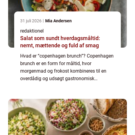
31 juli 2026
Mia Andersen
redaktionel
Salat som sundt hverdagsmåltid:
nemt, mættende og fuld af smag
Hvad er “copenhagen brunch”? Copenhagen
brunch er en form for måltid, hvor
morgenmad og frokost kombineres til en
overdådig og udsøgt gastronomisk
oplevelse. Det er en populær madtradition,
der tilbyder en bred vifte af delikatesser og
læ...