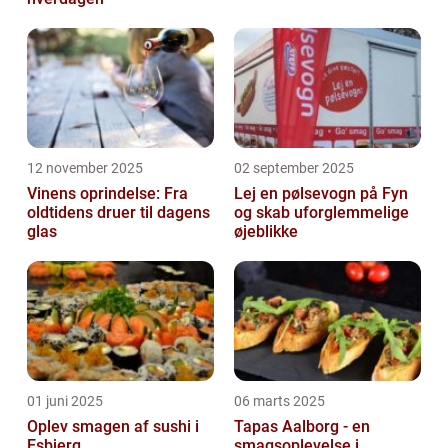
12 november 2025
02 september 2025
Vinens oprindelse: Fra
Lej en pølsevogn på Fyn
oldtidens druer til dagens
og skab uforglemmelige
glas
øjeblikke
01 juni 2025
06 marts 2025
Oplev smagen af sushi i
Tapas Aalborg - en
Esbjerg
smagsoplevelse i