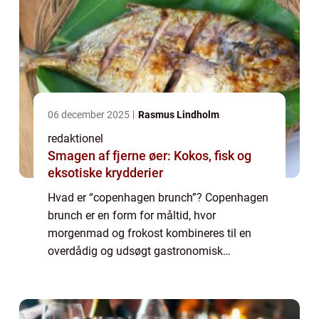
06 december 2025
Rasmus Lindholm
redaktionel
Smagen af fjerne øer: Kokos, fisk og
eksotiske krydderier
Hvad er “copenhagen brunch”? Copenhagen
brunch er en form for måltid, hvor
morgenmad og frokost kombineres til en
overdådig og udsøgt gastronomisk
oplevelse. Det er en populær madtradition,
der tilbyder en bred vifte af delikatesser og
læ...