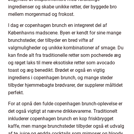
ingredienser og skabe unikke retter, der byggede bro
mellem morgenmad og frokost.
I dag er copenhagen brunch en integreret del af
Københavns madscene. Byen er kendt for sine mange
brunchsteder, der tilbyder en bred vifte af
valgmuligheder og unikke kombinationer af smage. Du
kan finde alt fra traditionelle retter som pocherede æg
og røget laks til mere eksotiske retter som avocado
toast og æg benedikt. Brødet er også en vigtig
ingrediens i copenhagen brunch, og mange steder
tilbyder hjemmebagte brødvarer, der supplerer måltidet
perfekt.
For at opnå den fulde copenhagen brunch-oplevelse er
det også vigtigt at nævne drikkevarerne. Traditionelt
inkluderer copenhagen brunch en kop friskbrygget
kaffe, men mange brunchsteder tilbyder også et udvalg
af te, juice og endda cocktails som mimoser og bloody