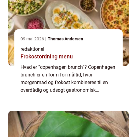
09 maj 2026
Thomas Andersen
redaktionel
Frokostordning menu
Hvad er “copenhagen brunch”? Copenhagen
brunch er en form for måltid, hvor
morgenmad og frokost kombineres til en
overdådig og udsøgt gastronomisk
oplevelse. Det er en populær madtradition,
der tilbyder en bred vifte af delikatesser og
læ...