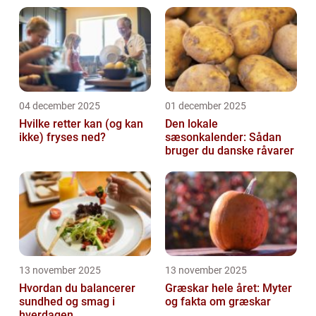
der tilbyder en bred vifte af delikatesser og
læ...
04 december 2025
01 december 2025
Hvilke retter kan (og kan
Den lokale
ikke) fryses ned?
sæsonkalender: Sådan
bruger du danske råvarer
13 november 2025
13 november 2025
Hvordan du balancerer
Græskar hele året: Myter
sundhed og smag i
og fakta om græskar
hverdagen