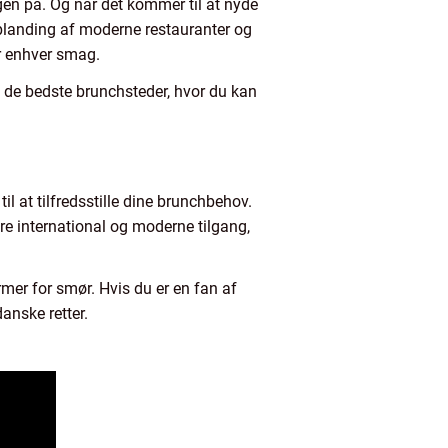
en på. Og når det kommer til at nyde
blanding af moderne restauranter og
or enhver smag.
e de bedste brunchsteder, hvor du kan
l at tilfredsstille dine brunchbehov.
re international og moderne tilgang,
mer for smør. Hvis du er en fan af
anske retter.