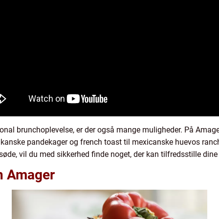
ional brunchoplevelse, er der også mange muligheder. På Amager
erikanske pandekager og french toast til mexicanske huevos ranc
t søde, vil du med sikkerhed finde noget, der kan tilfredsstille d
ch Amager