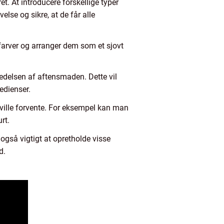
t. At introducere forskellige typer
lse og sikre, at de får alle
farver og arranger dem som et sjovt
redelsen af aftensmaden. Dette vil
edienser.
 ville forvente. For eksempel kan man
rt.
t også vigtigt at opretholde visse
d.