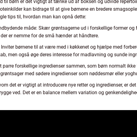
il børn er det vigtigt at tænke ud af boksen og udvide repertoire
oteinkilder kan bidrage til at give børnene en bredere smagsopleve
le tips til, hvordan man kan opnå dette:
indbydende måde: Skær grøntsagerne ud i forskellige former og 
r, der er nemme for de små hænder at håndtere.
 Inviter børnene til at være med i køkkenet og hjælpe med forbe
skab, men også øge deres interesse for madlavning og sunde ingr
at parre forskellige ingredienser sammen, som børn normalt ikke
nere grøntsager med sødere ingredienser som nøddesmør eller yoghu
lvom det er vigtigt at introducere nye retter og ingredienser, er de
 trygge ved. Det er en balance mellem variation og genkendelighe