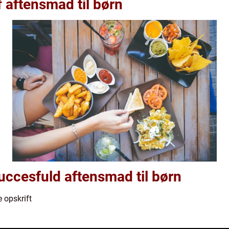
f aftensmad til børn
succesfuld aftensmad til børn
 opskrift