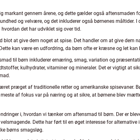
ig markant gennem årene, og dette gælder også aftensmaden fo
ndhed og velvære, og det inkluderer også børnenes måltider. I de
hvordan det har udviklet sig over tid.
d blot at give dem noget at spise. Det handler om at give dem n
 Dette kan være en udfordring, da børn ofte er kræsne og let kan 
nsmad til børn inkluderer ernæring, smag, variation og præsentati
tstoffer, kulhydrater, vitaminer og mineraler. Det er vigtigt at si
smad.
æret præget af traditionelle retter og amerikanske spisevaner. Bø
 meste af fokus var på næring og at sikre, at børnene blev mætt
ændringer i, hvordan vi tænker om aftensmad til børn. Der er blev
 velsmagende. Dette har ført til en øget interesse for alternative
ække børns smagsløg.