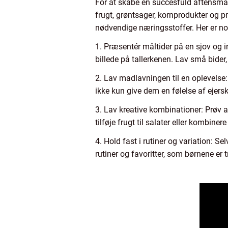
For at skabe en succesfuld aftensmad t
frugt, grøntsager, kornprodukter og pr
nødvendige næringsstoffer. Her er nog
1. Præsentér måltider på en sjov og 
billede på tallerkenen. Lav små bide
2. Lav madlavningen til en oplevelse:
ikke kun give dem en følelse af ejer
3. Lav kreative kombinationer: Prøv 
tilføje frugt til salater eller kombi
4. Hold fast i rutiner og variation: Se
rutiner og favoritter, som børnene er