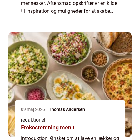
mennesker. Aftensmad opskrifter er en kilde
til inspiration og muligheder for at skabe
velsmagende måltider hver aften. I denne
artikel vil vi udforske, hvad der e...
09 maj 2026
Thomas Andersen
redaktionel
Frokostordning menu
Introduktion: Ønsket om at lave en lækker og