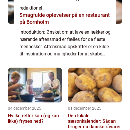
redaktionel
Smagfulde oplevelser på en restaurant
på Bornholm
Introduktion: Ønsket om at lave en lækker og
nærende aftensmad er fælles for de fleste
mennesker. Aftensmad opskrifter er en kilde
til inspiration og muligheder for at skabe
velsmagende måltider hver aften. I denne
artikel vil vi udforske, hvad der e...
04 december 2025
01 december 2025
Hvilke retter kan (og kan
Den lokale
ikke) fryses ned?
sæsonkalender: Sådan
bruger du danske råvarer