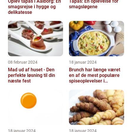
Oplev tapas i Aalborg: En
Tapas: En oplevelse for
smagsrejse i hygge og
smagsløgene
delikatesse
08 februar 2024
18 januar 2024
Mad ud af huset - Den
Brunch har længe været
perfekte løsning til din
en af de mest populære
næste fest
spiseoplevelser i
Danmark
18 januar 2024
18 januar 2024