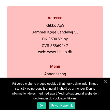
Adresse
web:
www.klikko.dk
Menu
Annoncering
Om os
På vores website bruges cookies til at huske dine indstillinger,
Cookies
statistik og personalisering af indhold og annoncer. Denne
information deles med tredjepart. Ved fortsat brug af websiden
Kontakt os
godkender du cookiepolitikken.
Sitemap
Ok
Privatlivspolitik