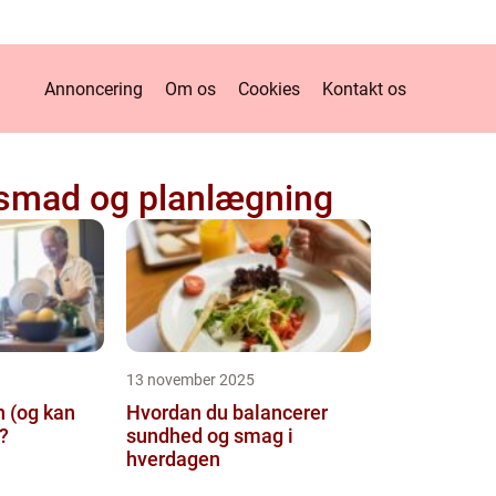
Annoncering
Om os
Cookies
Kontakt os
smad og planlægning
13 november 2025
n (og kan
Hvordan du balancerer
?
sundhed og smag i
hverdagen