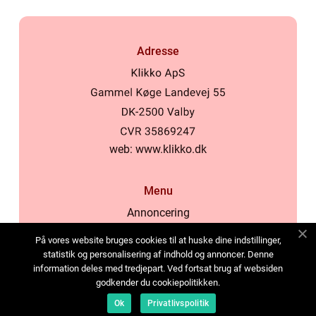
Adresse
web:
www.klikko.dk
Menu
Annoncering
Om os
På vores website bruges cookies til at huske dine indstillinger,
Cookies
statistik og personalisering af indhold og annoncer. Denne
information deles med tredjepart. Ved fortsat brug af websiden
Kontakt os
godkender du cookiepolitikken.
Sitemap
Ok
Privatlivspolitik